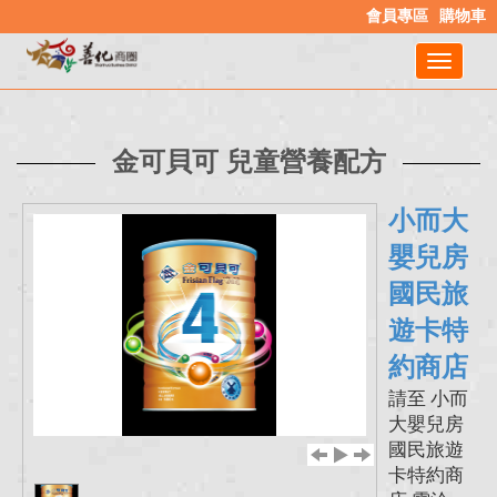
會員專區
購物車
金可貝可 兒童營養配方
小而大
嬰兒房
國民旅
遊卡特
約商店
請至 小而
大嬰兒房
國民旅遊
卡特約商