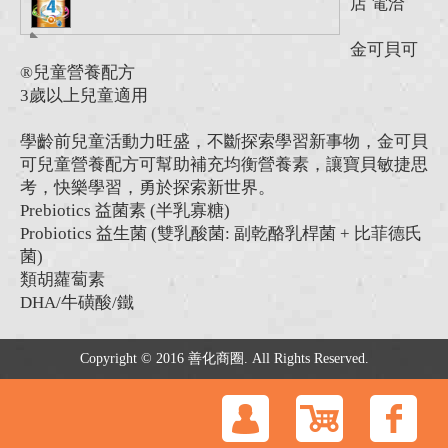
店 電洽
金可貝可
®兒童營養配方
3歲以上兒童適用
學齡前兒童活動力旺盛，不斷探索學習新事物，金可貝
可兒童營養配方可幫助補充均衡營養素，讓寶貝敏捷思
考，快樂學習，勇於探索新世界。
Prebiotics 益菌素 (半乳寡糖)
Probiotics 益生菌 (雙乳酸菌: 副乾酪乳桿菌 + 比菲德氏
菌)
類胡蘿蔔素
DHA/牛磺酸/鐵
Copyright © 2016 善化商圈. All Rights Reserved.